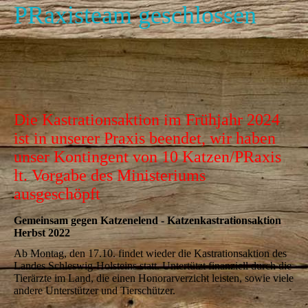
PRaxisteam geschlossen
Die Kastrationsaktion im Frühjahr 2024
ist in unserer Praxis beendet, wir haben
unser Kontingent von 10 Katzen/PRaxis
lt. Vorgabe des Ministeriums
ausgeschöpft
Gemeinsam gegen Katzenelend - Katzenkastrationsaktion
Herbst 2022
Ab Montag, den 17.10. findet wieder die Kastrationsaktion des
Landes Schleswig-Holsteins statt. Untertützt finanziell durch die
Tierärzte im Land, die einen Honorarverzicht leisten, sowie viele
andere Unterstützer und Tierschützer.