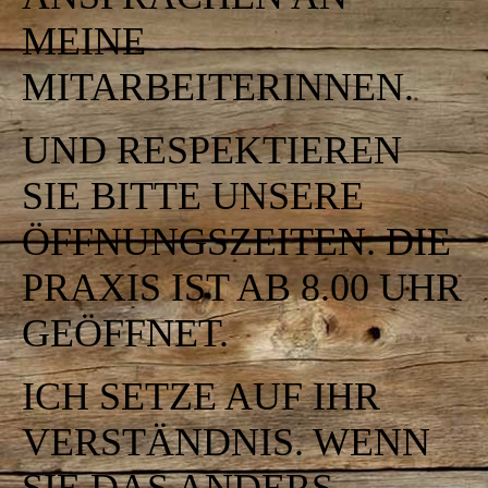
MEINE
MITARBEITERINNEN.
UND RESPEKTIEREN
SIE BITTE UNSERE
ÖFFNUNGSZEITEN. DIE
PRAXIS IST AB 8.00 UHR
GEÖFFNET.
ICH SETZE AUF IHR
VERSTÄNDNIS. WENN