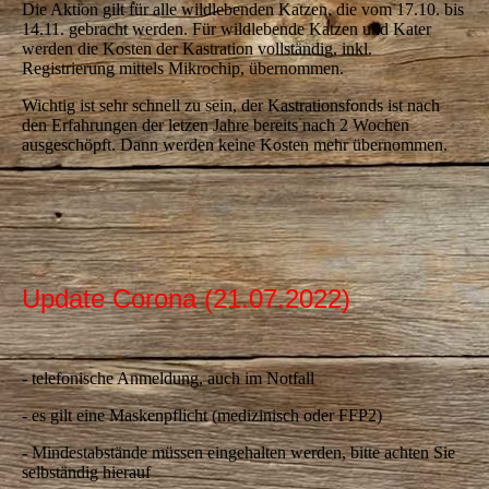
Die Aktion gilt für alle wildlebenden Katzen, die vom 17.10. bis
14.11. gebracht werden. Für wildlebende Katzen und Kater
werden die Kosten der Kastration vollständig, inkl.
Registrierung mittels Mikrochip, übernommen.
Wichtig ist sehr schnell zu sein, der Kastrationsfonds ist nach
den Erfahrungen der letzen Jahre bereits nach 2 Wochen
ausgeschöpft. Dann werden keine Kosten mehr übernommen.
Update Corona (21.07.2022)
- telefonische Anmeldung, auch im Notfall
- es gilt eine Maskenpflicht (medizinisch oder FFP2)
- Mindestabstände müssen eingehalten werden, bitte achten Sie
selbständig hierauf