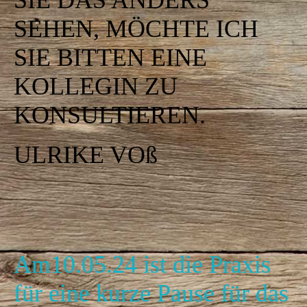
SIE DAS ANDERS
SEHEN, MÖCHTE ICH
SIE BITTEN EINE
KOLLEGIN ZU
KONSULTIEREN.
ULRIKE VOß
Am10.05.24 ist die Praxis
für eine kurze Pause für das