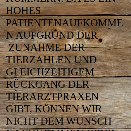
HOHES
PATIENTENAUFKOMME
N AUFGRUND DER
ZUNAHME DER
TIERZAHLEN UND
GLEICHZEITIGEM
RÜCKGANG DER
TIERARZTPRAXEN
GIBT, KÖNNEN WIR
NICHT DEM WUNSCH