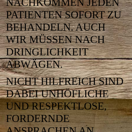
NACHKOMMEN JEDEN
PATIENTEN SOFORT ZU
BEHANDELN. AUCH
WIR MÜSSEN NACH
DRINGLICHKEIT
ABWÄGEN.
NICHT HILFREICH SIND
DABEI UNHÖFLICHE
UND RESPEKTLOSE,
FORDERNDE
ANSPRACHEN AN