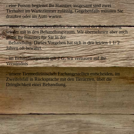
- eine Person begleitet Ihr Haustier, insgesamt sind zwei
Tierhalter im Wartezimmer zulässig. Gegebenfalls müssten Sie
draußen oder im Auto warten.
- wenn Sie es wünschen dürfen Sie während der Behandlung
wieder mit in den Behandlungsraum. Wir übernehmen aber auch
gerne Ihr Haustier für Sie in der
Behandlung. Dieses Vorgehen hat sich in den letzten 1 1/ 2
Jahren oft bewährt.
- im Behandlungsraum gilt 2 G, wir vertrauen auf Ihr
Verständnis
- unsere Tiermedizinischen Fachangestellten entscheiden, im
Zweifelsfall in Rücksprache mit den Tierärzten, über die
Dringlichkeit einer Behandlung.